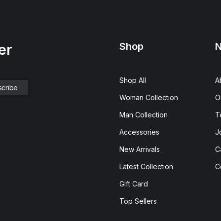
Shop
N
er
Shop All
A
Woman Collection
O
Man Collection
T
Accessories
J
New Arrivals
C
Latest Collection
C
Gift Card
Top Sellers