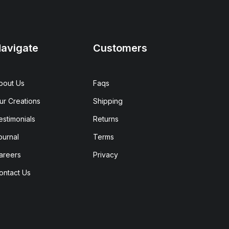
avigate
Customers
bout Us
Faqs
ur Creations
Shipping
estimonials
Returns
ournal
Terms
areers
Privacy
ontact Us